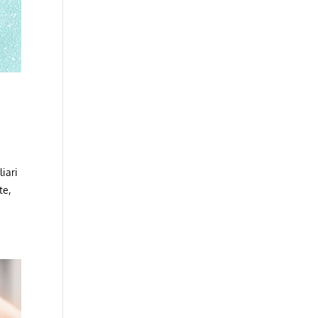
iari
te,