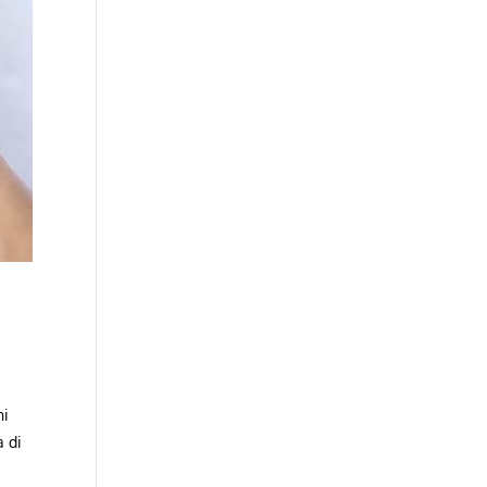
ni
à di