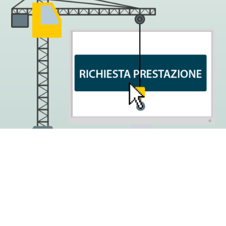
Clicca sul pulsante "Pacchetto
prevenzione".